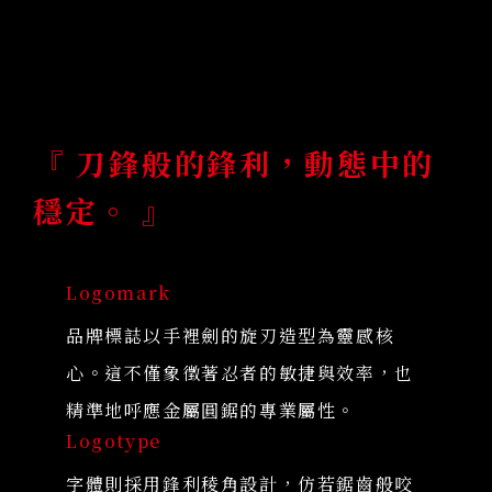
『 刀鋒般的鋒利，動態中的
穩定。 』
Logomark
品牌標誌以手裡劍的旋刃造型為靈感核
心。這不僅象徵著忍者的敏捷與效率，也
精準地呼應金屬圓鋸的專業屬性。
Logotype
字體則採用鋒利稜角設計，仿若鋸齒般咬