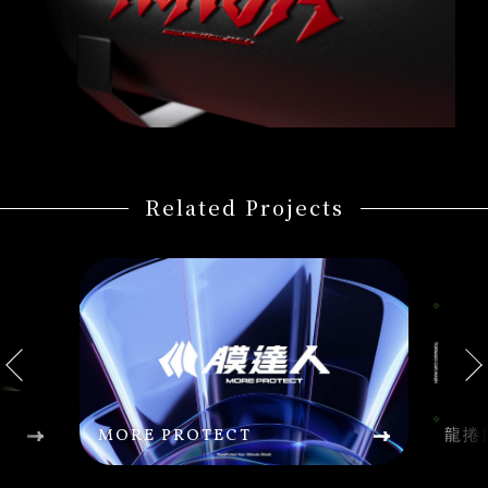
Related Projects
MORE PROTECT
龍捲