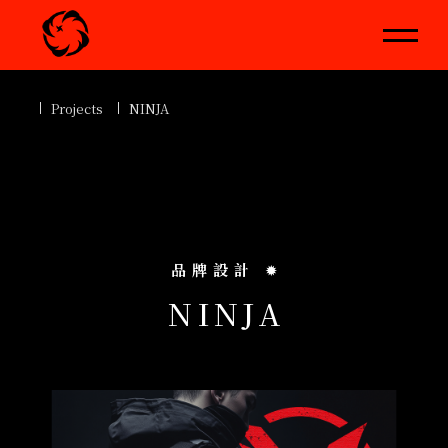
Projects
NINJA
品牌設計
✹
N
I
N
J
A