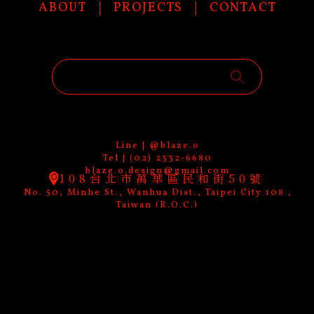
ABOUT
PROJECTS
CONTACT
Line | @blaze.o
Tel | (02) 2332-6680
blaze.o.design@gmail.com
108台北市萬華區民和街50號
No. 50, Minhe St., Wanhua Dist., Taipei City 108 ,
Taiwan (R.O.C.)
BUSINESS HOURS | 9:00 - 18:00 Weekdays