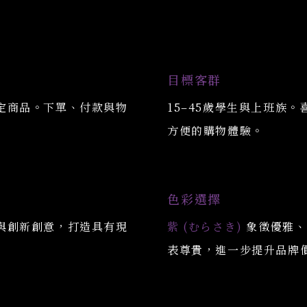
目標客群
定商品。下單、付款與物
15–45歲學生與上班族
方便的購物體驗。
色彩選擇
與創新創意，打造具有現
紫
(むらさき)
象徵優雅、
表尊貴，進一步提升品牌