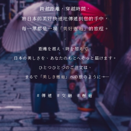
跨越距離，穿越時間，
將日本的美好快速地傳遞到您的手中，
每一單都是一場「
美好邂逅
」的旅程。
-
距離を越え、時を超えて、
日本の美しさを、あなたのもとへそっと届けます。
ひとつひとつのご注文は、
まるで「
美しき邂逅
」への旅のように――。
#傳遞 #交融 #邂逅