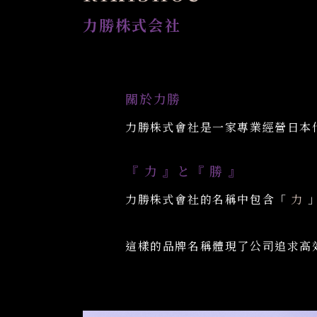
力勝株式会社
關於力勝
力勝株式會社是一家專業經營日本
『 力 』と『 勝 』
力勝株式會社的名稱中包含「
力
」
這樣的品牌名稱體現了公司追求高