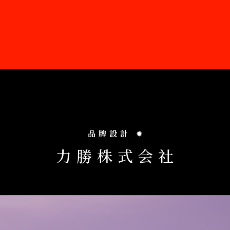
品牌設計
✹
力
勝
株
式
会
社