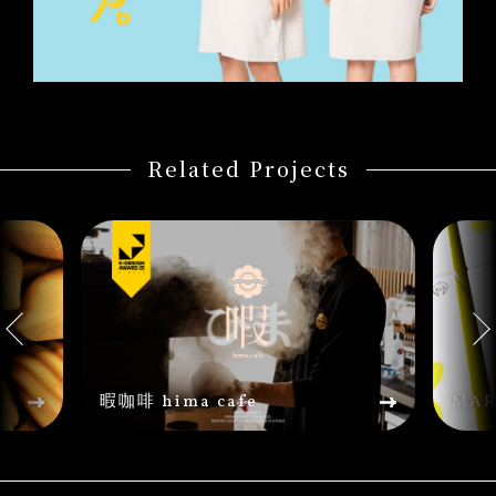
Related Projects
暇咖啡 hima cafe
MAR