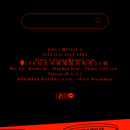
Line | @blaze.o
Tel | (02) 2332-6680
blaze.o.design@gmail.com
108台北市萬華區民和街50號
No. 50, Minhe St., Wanhua Dist., Taipei City 108 ,
Taiwan (R.O.C.)
BUSINESS HOURS | 9:00 - 18:00 Weekdays