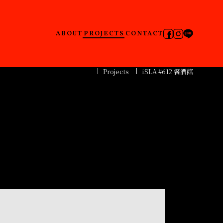
ABOUT
PROJECTS
CONTACT
Projects
iSLA #612 餐酒館