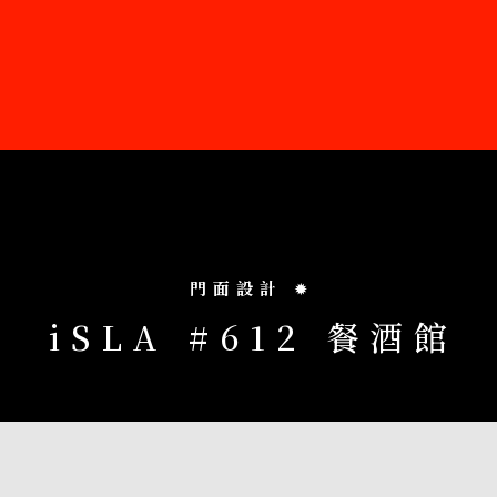
門面設計
✹
i
S
L
A
#
6
1
2
餐
酒
館